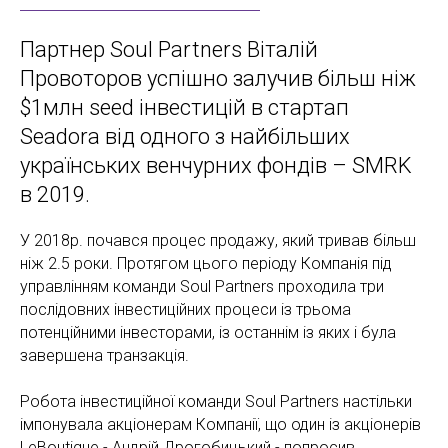
Партнер Soul Partners Віталій
Провоторов успішно залучив більш ніж
$1млн seed інвестицій в стартап
Seadora від одного з найбільших
українських венчурних фондів – SMRK
в 2019.
У 2018р. почався процес продажу, який тривав більш
ніж 2.5 роки. Протягом цього періоду Компанія під
управлінням команди Soul Partners проходила три
послідовних інвестиційних процеси із трьома
потенційними інвесторами, із останнім із яких і була
завершена транзакція.
Робота інвестиційної команди Soul Partners настільки
імпонувала акціонерам Компанії, що один із акціонерів
LeBoutique - Андрій Дрогобицький - попросив