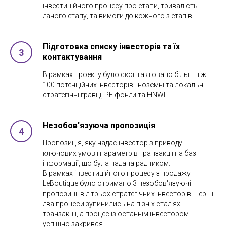
інвестиційного процесу про етапи, тривалість
даного етапу, та вимоги до кожного з етапів
Підготовка списку інвесторів та їх
контактування
В рамках проекту було сконтактовано більш ніж
100 потенційних інвесторів: іноземні та локальні
стратегічні гравці, PE фонди та HNWI.
Незобов'язуюча пропозиція
Пропозиція, яку надає інвестор з приводу
ключових умов і параметрів транзакції на базі
інформації, що була надана радником.
В рамках інвестиційного процесу з продажу
LeBoutique було отримано 3 незобов'язуючі
пропозиції від трьох стратегічних інвесторів. Перші
два процеси зупинились на пізніх стадіях
транзакції, а процес із останнім інвестором
успішно закрився.