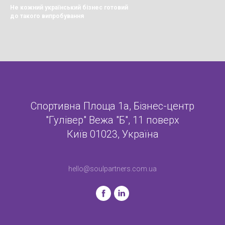
Не кожний український бізнес готовий
до такого випробування
Спортивна Площа 1а, Бізнес-центр
"Гулівер" Вежа "Б", 11 поверх
Київ 01023, Україна
hello@soulpartners.com.ua