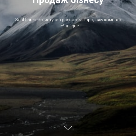
Soul Partners виступив радником з продажу компанії
LeBoutique