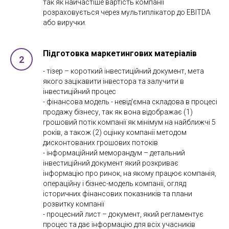
так як найчастіше вартість компанії
розраховується через мультиплікатор до EBITDA
або виручки.
Підготовка маркетингових матеріалів
- тізер – короткий інвестиційний документ, мета
якого зацікавити інвестора та залучити в
інвестиційний процес
- фінансова модель - невід'ємна складова в процесі
продажу бізнесу, так як вона відображає (1)
грошовий потік компанії як мінімум на найближчі 5
років, а також (2) оцінку компанії методом
дисконтованих грошових потоків
- інформаційний меморандум – детальний
інвестиційний документ який розкриває
інформацію про ринок, на якому працює компанія,
операційну і бізнес-модель компанії, огляд
історичних фінансових показників та плани
розвитку компанії
- процесний лист – документ, який регламентує
процес та дає інформацію для всіх учасників