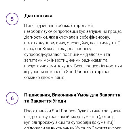
Діагностика
Після підписання обома сторонами
незобов'язуючої пропозиції був запущений процес
діагностики, яка включала в себе фінансову,
податкову, юридичну, операційну, логістичну та IT
складові. Кожна складова процесу
супроводжувалася постійними діалогами та
запитами між інвестиційними радниками та
представниками покупця. Весь процес діагностики
керувався командою Soul Partners та привав
близько двох місяців.
Підписання, Виконання Умов для Закриття
та Закриття Угоди
Представники Soul Partners були активно залученні
в підготовку транзакційних документів (договір
купівлі продажу акцій та супровідні документи);
слідкували за виконанням Умов до Закриття угоди